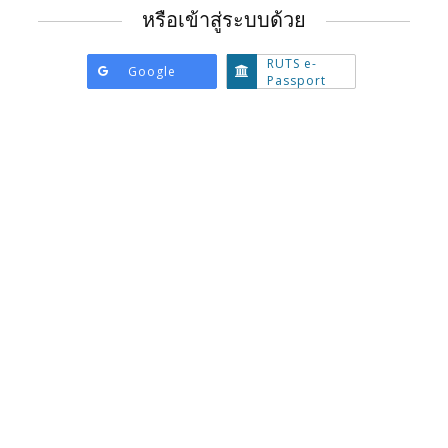
หนึ่ง
หรือเข้าสู่ระบบด้วย
ของ
ผู้
ให้
RUTS e-
เข้า
Google
บริการ
เข้า
Passport
สู่
ด้าน
สู่
ระบบ
ล่าง
ระบบ
ด้วย
นี้
ด้วย
หาก
Google
RUTS
คุณ
e-
ยัง
Passport
ไม่มี
บัญชี
กด
ปุ่ม
ข้าง
ล่าง
เพื่อ
ลง
ทะเบียน