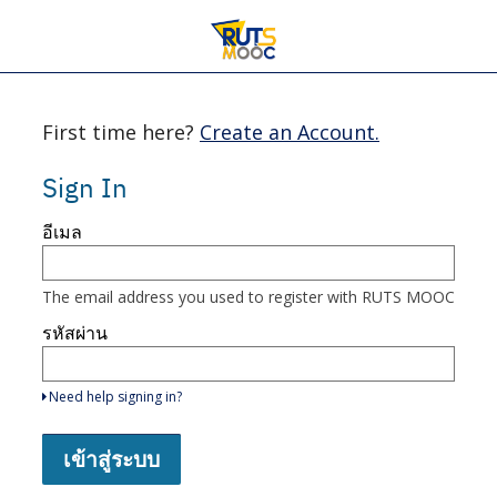
First time here?
Create an Account.
Sign In
เข้า
อีเมล
สู่
ระบบ
ที่
นี่
The email address you used to register with RUTS MOOC
โดย
ใช้
รหัสผ่าน
อีเมล์
และ
รหัส
Need help signing in?
ผ่าน
หรือ
รายการ
เข้าสู่ระบบ
อย่าง
ใด
อย่าง